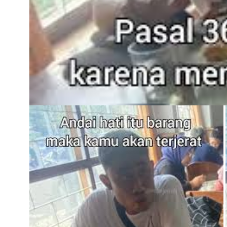
Open
media
1
in
modal