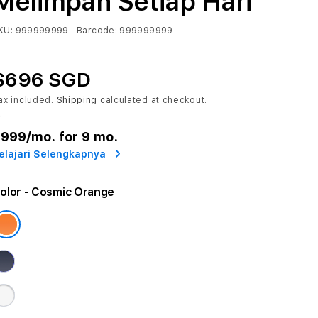
Melimpah Setiap Hari
KU:
999999999
Barcode:
999999999
$696 SGD
ax included.
Shipping
calculated at checkout.
r
$999
/mo. for 9 mo.
elajari Selengkapnya
olor
- Cosmic Orange