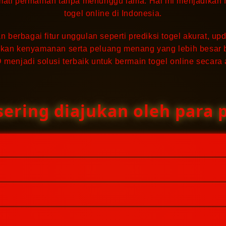
mati permainan tanpa menunggu lama. Hal ini menjadikan
togel online di Indonesia.
rbagai fitur unggulan seperti prediksi togel akurat, upda
rikan kenyamanan serta peluang menang yang lebih besar
enjadi solusi terbaik untuk bermain togel online secara 
sering diajukan oleh par
ine terpercaya yang menyediakan berbagai pasaran r
tuk memberikan pengalaman bermain terbaik dengan 
L4D dengan sistem enkripsi berlapis yang melindun
dikenal memiliki sistem transaksi yang efisien se
 yang telah diuji untuk memastikan keamanan maksima
berarti.
udah dan cepat. Pemain hanya perlu mengakses link 
ir terhadap ancaman keamanan digital yang sering ter