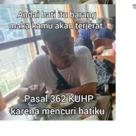
Open
media
7
in
modal
Open
media
9