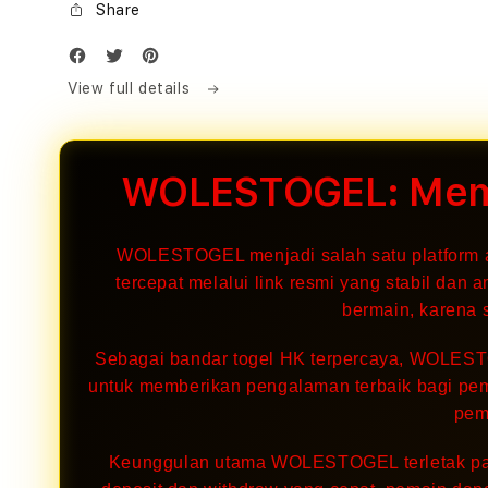
in
Share
modal
View full details
WOLESTOGEL: Membe
WOLESTOGEL menjadi salah satu platform ag
tercepat melalui link resmi yang stabil dan 
bermain, karena 
Sebagai bandar togel HK terpercaya, WOLESTO
untuk memberikan pengalaman terbaik bagi pem
pem
Keunggulan utama WOLESTOGEL terletak pada