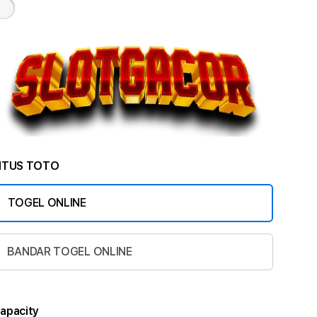
ITUS TOTO
TOGEL ONLINE
BANDAR TOGEL ONLINE
apacity