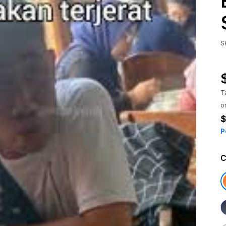
S
T
o
P
C