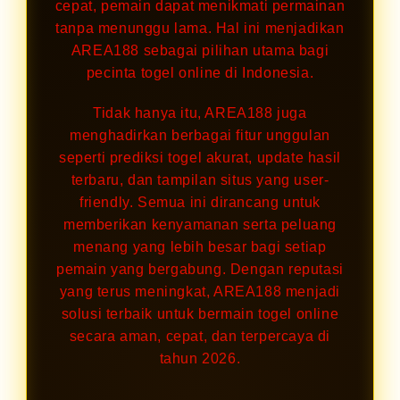
cepat, pemain dapat menikmati permainan
tanpa menunggu lama. Hal ini menjadikan
AREA188 sebagai pilihan utama bagi
pecinta togel online di Indonesia.
Tidak hanya itu, AREA188 juga
menghadirkan berbagai fitur unggulan
seperti prediksi togel akurat, update hasil
terbaru, dan tampilan situs yang user-
friendly. Semua ini dirancang untuk
memberikan kenyamanan serta peluang
menang yang lebih besar bagi setiap
pemain yang bergabung. Dengan reputasi
yang terus meningkat, AREA188 menjadi
solusi terbaik untuk bermain togel online
secara aman, cepat, dan terpercaya di
tahun 2026.