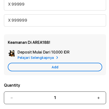
X 99999
X 999999
Keamanan Di AREA188!
Deposit Mulai Dari
10.000 IDR
Add
Pelajari Selengkapnya
Apple
Care
Add
Quantity
Decrease
Incr
quantity
quant