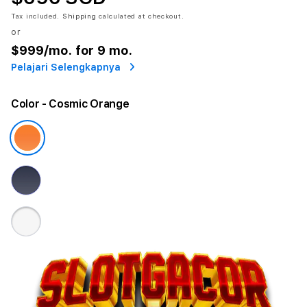
Tax included.
Shipping
calculated at checkout.
or
$999
/mo. for 9 mo.
Pelajari Selengkapnya
Color
- Cosmic Orange