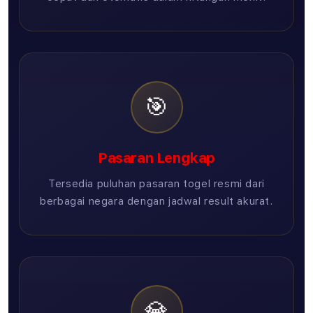
🎯
Pasaran Lengkap
Tersedia puluhan pasaran togel resmi dari
berbagai negara dengan jadwal result akurat.
💎