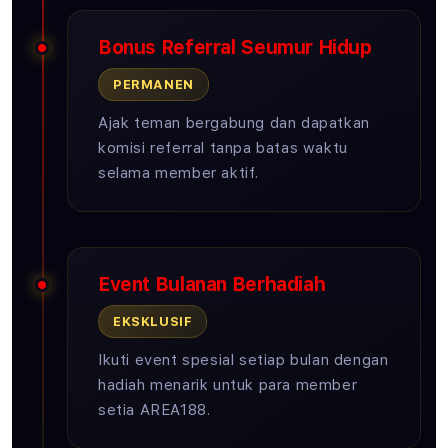
Bonus Referral Seumur Hidup
PERMANEN
Ajak teman bergabung dan dapatkan
komisi referral tanpa batas waktu
selama member aktif.
Event Bulanan Berhadiah
EKSKLUSIF
Ikuti event spesial setiap bulan dengan
hadiah menarik untuk para member
setia AREA188.