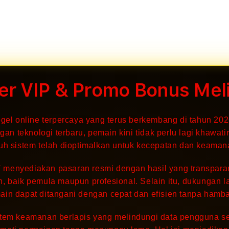
in
modal
 VIP & Promo Bonus Meli
gel online terpercaya yang terus berkembang di tahun 20
gan teknologi terbaru, pemain kini tidak perlu lagi khawat
uh sistem telah dioptimalkan untuk kecepatan dan keama
menyediakan pasaran resmi dengan hasil yang transparan
, baik pemula maupun profesional. Selain itu, dukungan
ain dapat ditangani dengan cepat dan efisien tanpa hamba
em keamanan berlapis yang melindungi data pengguna sert