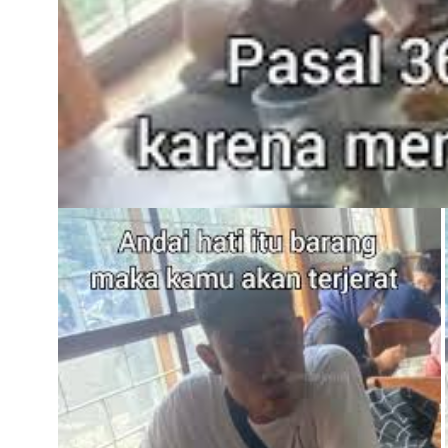
Open
media
1
in
modal