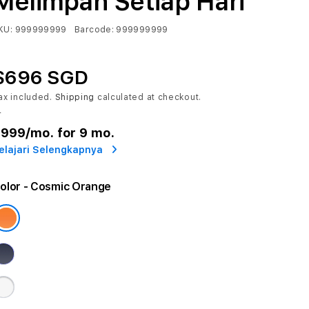
Melimpah Setiap Hari
KU:
999999999
Barcode:
999999999
$696 SGD
ax included.
Shipping
calculated at checkout.
r
$999
/mo. for 9 mo.
elajari Selengkapnya
olor
- Cosmic Orange