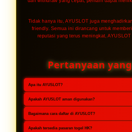
dan withdraw yang cepat, pemain dapat meni
Tidak hanya itu, AYUSLOT juga menghadirkan be
friendly. Semua ini dirancang untuk membe
reputasi yang terus meningkat, AYUSLOT m
Pertanyaan yang
Apa itu AYUSLOT?
AYUSLOT adalah platform agen togel onli
Apakah AYUSLOT aman digunakan?
aman dan cepat. Situs ini dirancang un
Keamanan menjadi prioritas utama AYUSLOT
profesional. Selain itu, AYUSLOT juga 
Bagaimana cara daftar di AYUSLOT?
transaksi diproses melalui sistem yang t
deposit maupun withdraw tanpa hambatan 
Proses pendaftaran di AYUSLOT sangat mu
bermain dengan tenang tanpa khawatir ter
Apakah tersedia pasaran togel HK?