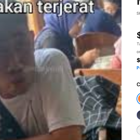
S
T
o
P
C