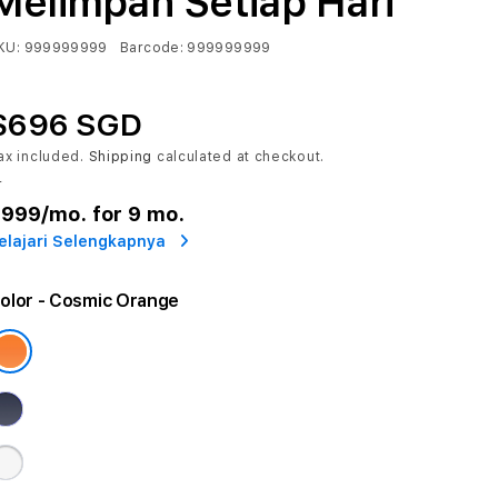
Melimpah Setiap Hari
KU:
999999999
Barcode:
999999999
$696 SGD
ax included.
Shipping
calculated at checkout.
r
$999
/mo. for 9 mo.
elajari Selengkapnya
olor
- Cosmic Orange