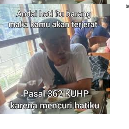
Open
media
7
in
modal
Open
media
9