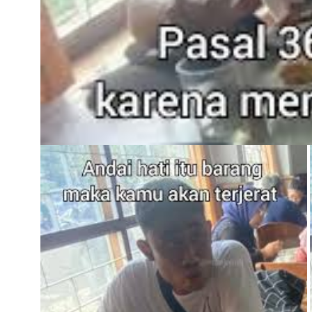
Open
media
1
in
modal