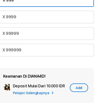
X 999
X 9999
X 99999
X 999999
Keamanan Di DIANA4D!
Deposit Mulai Dari
10.000 IDR
Add
Add
Pelajari Selengkapnya
Apple
Care