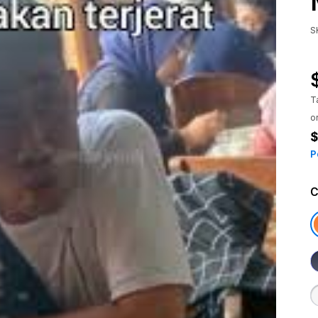
S
T
o
P
C