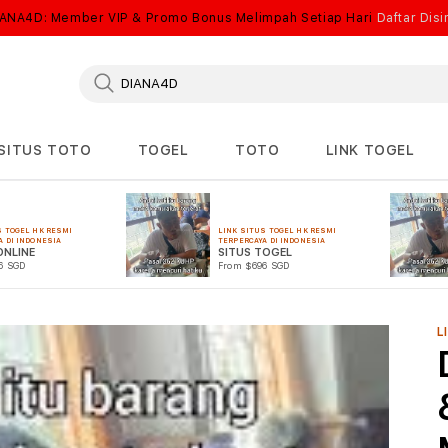
ANA4D: Member VIP & Promo Bonus Melimpah Setiap Hari
Daftar Disin
SITUS TOTO
TOGEL
TOTO
LINK TOGEL
S TOGEL HK RESMI
LINK SITUS TOGEL HK RESMI
A DI INDONESIA
TERPERCAYA DI INDONESIA
ONLINE
SITUS TOGEL
6 SGD
From $696 SGD
L