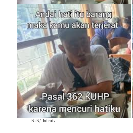
Open
media
6
in
modal
Open
of
NaN
/
-Infinity
media
8