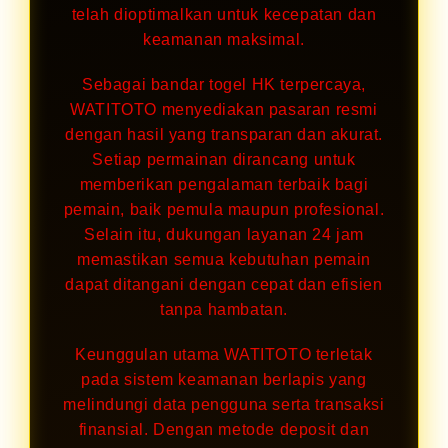
telah dioptimalkan untuk kecepatan dan
keamanan maksimal.
Sebagai bandar togel HK terpercaya,
WATITOTO menyediakan pasaran resmi
dengan hasil yang transparan dan akurat.
Setiap permainan dirancang untuk
memberikan pengalaman terbaik bagi
pemain, baik pemula maupun profesional.
Selain itu, dukungan layanan 24 jam
memastikan semua kebutuhan pemain
dapat ditangani dengan cepat dan efisien
tanpa hambatan.
Keunggulan utama WATITOTO terletak
pada sistem keamanan berlapis yang
melindungi data pengguna serta transaksi
finansial. Dengan metode deposit dan