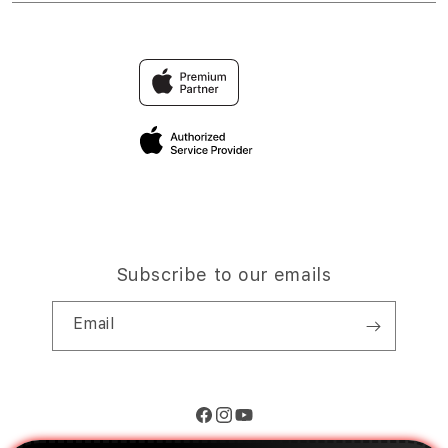
TOTO
Find an iStudio near you
Contact Us
Traveller’s Reservation
TOGEL
Why Shop at iStudio
FAQ
Privacy Policy
Site Terms of Use
Subscribe to our emails
Email
Facebook
Instagram
YouTube