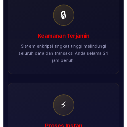
🔒
Keamanan Terjamin
Sistem enkripsi tingkat tinggi melindungi
seluruh data dan transaksi Anda selama 24
jam penuh.
⚡
Proses Instan